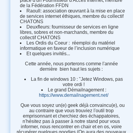
place d'un Fournisseur d'Accès Internet, membre
de la Fédération FFDN
Raoull: association œuvrant à la mise en place
de services internet éthiques, membre du collectif
CHATONS
Deuxfleurs: fournisseur de services en ligne
libres, sobres et non-marchands, membre du
collectif CHATONS
Les Ordis du Coeur : réemploi du matériel
informatique en faveur de l’inclusion numérique
Et quelques invités...
Cette année, nous porterons comme l'année
dernière bien haut les sujets :
La fin de windows 10 : "Jetez Windows, pas
votre ordi !
Le grand Démailnagement :
https://www.demailnagement.net/
Que vous soyez un(e) geek déjà convaincu(e), ou
au contraire que vous trouviez l'outil trop
emprisonnant et cherchiez des échappatoires,
n'hésitez pas à passer à notre stand pour vous
informer, nous rencontrer en chair et en os, voire
récupérer quelques goodies (On aura des nouveaux