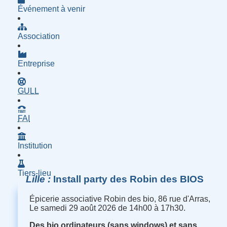
Événement à venir
Association
Entreprise
- Groupe d'Utilisatrices de Logiciels Libres
GULL
- Fournisseur d'Accès à Internet
FAI
Institution
Tiers-lieu
Lille
Install party des Robin des BIOS
Épicerie associative Robin des bio, 86 rue d'Arras,
Le samedi 29 août 2026 de 14h00 à 17h30.
Des bio ordinateurs (sans windows) et sans